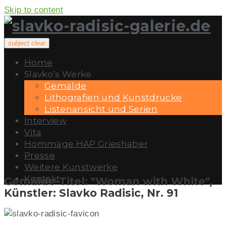
Skip to content
subject
clear
Home
Slavko’s Werke
Gemälde
Lithografien und Kunstdrucke
Listenansicht und Serien
Interview
Vita
Hommage HAP Grieshaber
Presse
Weitere Kunstwerke
Kontakt
Gemälde-Titel: "Woman with White",
Künstler: Slavko Radisic, Nr. 91