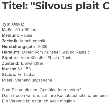
Titel: "Silvous plait
plait
Capricorn",
Typ:
Unikat
Künstler:
Maße:
60 x 80 cm
Medium:
Papier
Slavko
Technik:
Mischtechnik
Herstellungsjahr:
2006
Radisic,
Herkunft:
Direkt vom Künstler Slavko Radisic
Signiert:
Vom Künstler Slavko Radisic
Nr.
Zustand:
Einwandfrei
Interne Nr.:
53
53
Status:
Verfügbar
Preis:
Verhandlungssache
Sind Sie an diesem Gemälde interessiert?
Dann freuen wir uns auf Ihre Kontaktaufnahme, um eine
Ein Versand ist natürlich auch möglich.