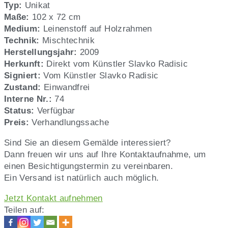
Slavko
Typ:
Unikat
Radisic,
Maße:
102 x 72 cm
Nr.
Medium:
Leinenstoff auf Holzrahmen
74
Technik:
Mischtechnik
Herstellungsjahr:
2009
Herkunft:
Direkt vom Künstler Slavko Radisic
Signiert:
Vom Künstler Slavko Radisic
Zustand:
Einwandfrei
Interne Nr.:
74
Status:
Verfügbar
Preis:
Verhandlungssache
Sind Sie an diesem Gemälde interessiert?
Dann freuen wir uns auf Ihre Kontaktaufnahme, um
einen Besichtigungstermin zu vereinbaren.
Ein Versand ist natürlich auch möglich.
Jetzt Kontakt aufnehmen
Teilen auf: