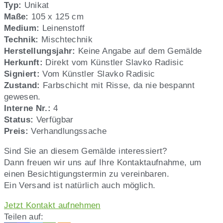
Slavko
Typ:
Unikat
Radisic,
Maße:
105 x 125 cm
Nr.
Medium:
Leinenstoff
4
Technik:
Mischtechnik
Herstellungsjahr:
Keine Angabe auf dem Gemälde
Herkunft:
Direkt vom Künstler Slavko Radisic
Signiert:
Vom Künstler Slavko Radisic
Zustand:
Farbschicht mit Risse, da nie bespannt
gewesen.
Interne Nr.:
4
Status:
Verfügbar
Preis:
Verhandlungssache
Sind Sie an diesem Gemälde interessiert?
Dann freuen wir uns auf Ihre Kontaktaufnahme, um
einen Besichtigungstermin zu vereinbaren.
Ein Versand ist natürlich auch möglich.
Jetzt Kontakt aufnehmen
Teilen auf: