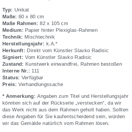
Haarschmuck),
Künstler:
Typ:
Unikat
Slavko
Maße:
60 x 80 cm
Radisic,
Maße Rahmen:
82 x 105 cm
Nr.
Medium:
Papier hinter Plexiglas-Rahmen
111
Technik:
Mischtechnik
Herstellungsjahr:
k.A.*
Herkunft:
Direkt vom Künstler Slavko Radisic
Signiert:
Vom Künstler Slavko Radisic
Zustand:
Kunstwerk einwandfrei, Rahmen bestoßen
Interne Nr.:
111
Status:
Verfügbar
Preis:
Verhandlungssache
* Anmerkung:
Angaben zum Titel und Herstellungsjahr
könnten sich auf der Rückseite „verstecken“, da wir
das Werk nicht aus dem Rahmen geholt haben. Sollten
diese Angaben für Sie kaufentscheidend sein, würden
wir das Gemälde natürlich vom Rahmen lösen.