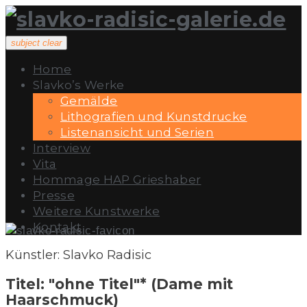
Skip
to
content
subject
clear
Home
Slavko’s Werke
Gemälde
Lithografien und Kunstdrucke
Listenansicht und Serien
Interview
Vita
Hommage HAP Grieshaber
Presse
Weitere Kunstwerke
Kontakt
Gemälde-
Titel:"ohne
Künstler: Slavko Radisic
Titel"*
(Dame
Titel: "ohne Titel"* (Dame mit
mit
Haarschmuck)