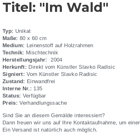
Titel: "Im Wald"
Wald",
Künstler:
Typ:
Unikat
Slavko
Maße:
80 x 60 cm
Medium:
Leinenstoff auf Holzrahmen
Radisic,
Technik:
Mischtechnik
Herstellungsjahr:
2004
Nr.
Herkunft:
Direkt vom Künstler Slavko Radisic
Signiert:
Vom Künstler Slavko Radisic
135
Zustand:
Einwandfrei
Interne Nr.:
135
Status:
Verfügbar
Preis:
Verhandlungssache
Sind Sie an diesem Gemälde interessiert?
Dann freuen wir uns auf Ihre Kontaktaufnahme, um eine
Ein Versand ist natürlich auch möglich.