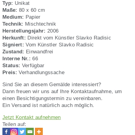
Künstler:
Typ:
Unikat
Slavko
Maße:
80 x 60 cm
Radisic,
Medium:
Papier
Nr.
Technik:
Mischtechnik
66
Herstellungsjahr:
2006
Herkunft:
Direkt vom Künstler Slavko Radisic
Signiert:
Vom Künstler Slavko Radisic
Zustand:
Einwandfrei
Interne Nr.:
66
Status:
Verfügbar
Preis:
Verhandlungssache
Sind Sie an diesem Gemälde interessiert?
Dann freuen wir uns auf Ihre Kontaktaufnahme, um
einen Besichtigungstermin zu vereinbaren.
Ein Versand ist natürlich auch möglich.
Jetzt Kontakt aufnehmen
Teilen auf: